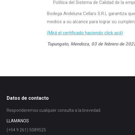
Política del Sistema de Calidad de la emp
Bodega Andeluna Cellars S.R.L garantiza que 
medios a su alcance para lograr su cumplim
(Mirá el certificado haciendo click acá)
Tupungato, Mendoza, 03 de febrero de 2022
Datos de contacto
Responderemos cualquier consulta a la brevedad.
LLAMANOS
(+54 9 261) 5089525