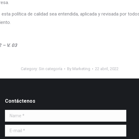
resa.
esta política de calidad sea entendida, aplicada y revisada por todo
iento.
 – V. 03
Category:
Sin categoría
By
Marketing
22 abril, 2022
Contáctenos
Name *
E-mail *