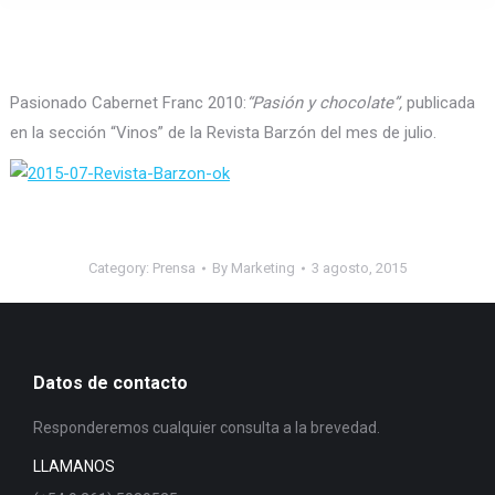
Pasionado Cabernet Franc 2010:
“Pasión y chocolate”,
publicada
en la sección “Vinos” de la Revista Barzón del mes de julio.
Category:
Prensa
By
Marketing
3 agosto, 2015
Datos de contacto
Responderemos cualquier consulta a la brevedad.
LLAMANOS