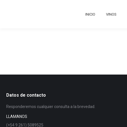
INICIO
VINOS
Datos de contacto
Responderemos cualquier consulta a la brevedad.
LLAMANOS
(+54 9 261) 5089525