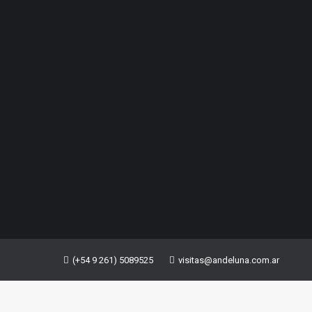
(+54 9 261) 5089525
visitas@andeluna.com.ar