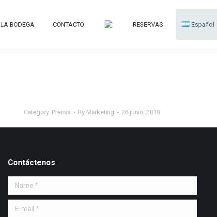
LA BODEGA
CONTACTO
RESERVAS
Español
Category:
Prensa
By
Marketing
26 junio, 2018
Contáctenos
Name *
E-mail *