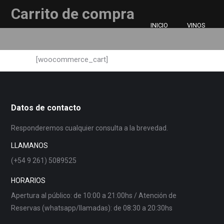
Carrito de compra
You are here:
INICIO
VINOS
[woocommerce_cart]
Datos de contacto
Responderemos cualquier consulta a la brevedad.
LLAMANOS
(+54 9 261) 5089525
HORARIOS
Apertura al público: de 10:00 a 21:00hs / Atención de
Reservas (whatsapp/llamadas): de 08:30 a 20:30hs