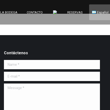
LA BODEGA
CONTACTO
RESERVAS
Español
Contáctenos
Name *
E-mail *
Message *