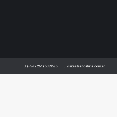
(+54 9 261) 5089525
visitas@andeluna.com.ar