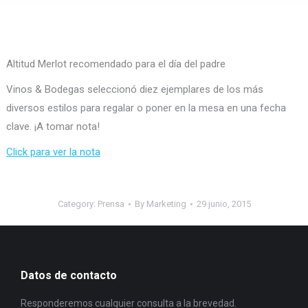
Altitud Merlot recomendado para el día del padre
Vinos & Bodegas seleccionó diez ejemplares de los más
diversos estilos para regalar o poner en la mesa en una fecha
clave. ¡A tomar nota!
Click para ver la nota
Category:
Prensa
By
Marketing
29 junio, 2015
Datos de contacto
Responderemos cualquier consulta a la brevedad.